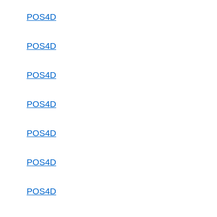
POS4D
POS4D
POS4D
POS4D
POS4D
POS4D
POS4D