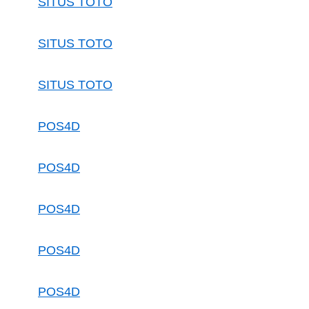
SITUS TOTO
SITUS TOTO
SITUS TOTO
POS4D
POS4D
POS4D
POS4D
POS4D