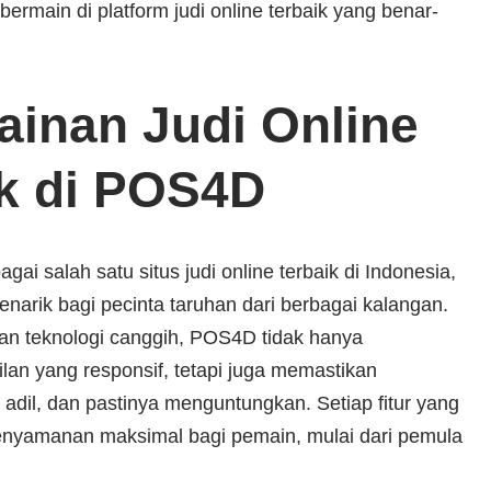
bermain di platform judi online terbaik yang benar-
ainan Judi Online
ik di POS4D
gai salah satu situs judi online terbaik di Indonesia,
arik bagi pecinta taruhan dari berbagai kalangan.
n teknologi canggih, POS4D tidak hanya
n yang responsif, tetapi juga memastikan
il, dan pastinya menguntungkan. Setiap fitur yang
enyamanan maksimal bagi pemain, mulai dari pemula