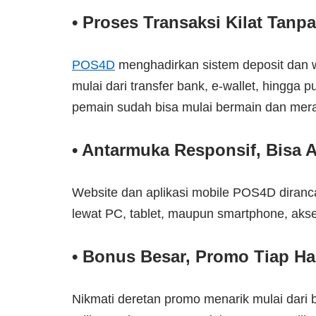
• Proses Transaksi Kilat Tanpa
POS4D
menghadirkan sistem deposit dan 
mulai dari transfer bank, e-wallet, hingga
pemain sudah bisa mulai bermain dan mer
• Antarmuka Responsif, Bisa 
Website dan aplikasi mobile POS4D diranca
lewat PC, tablet, maupun smartphone, akses
• Bonus Besar, Promo Tiap Ha
Nikmati deretan promo menarik mulai dari