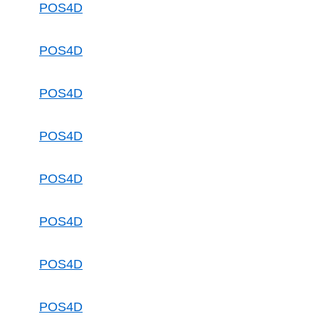
POS4D
POS4D
POS4D
POS4D
POS4D
POS4D
POS4D
POS4D