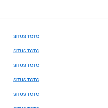
SITUS TOTO
SITUS TOTO
SITUS TOTO
SITUS TOTO
SITUS TOTO