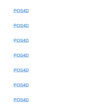
POS4D
POS4D
POS4D
POS4D
POS4D
POS4D
POS4D