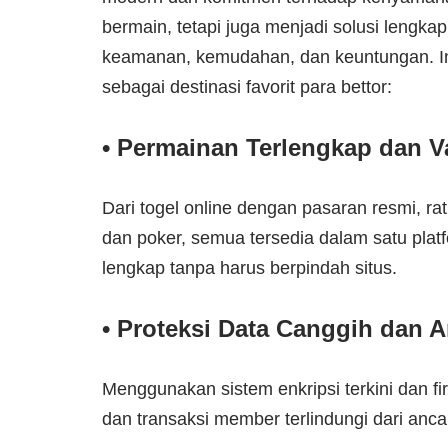
bermain, tetapi juga menjadi solusi lengka
keamanan, kemudahan, dan keuntungan. In
sebagai destinasi favorit para bettor:
• Permainan Terlengkap dan Va
Dari togel online dengan pasaran resmi, rat
dan poker, semua tersedia dalam satu pl
lengkap tanpa harus berpindah situs.
• Proteksi Data Canggih dan 
Menggunakan sistem enkripsi terkini dan f
dan transaksi member terlindungi dari an