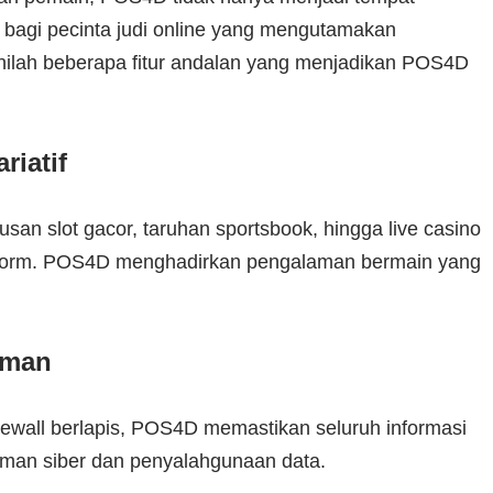
p bagi pecinta judi online yang mengutamakan
ilah beberapa fitur andalan yang menjadikan POS4D
riatif
usan slot gacor, taruhan sportsbook, hingga live casino
atform. POS4D menghadirkan pengalaman bermain yang
Aman
irewall berlapis, POS4D memastikan seluruh informasi
caman siber dan penyalahgunaan data.