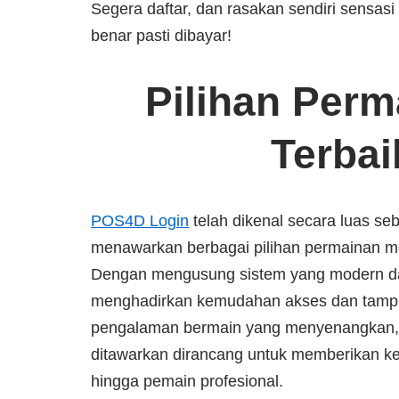
Segera daftar, dan rasakan sendiri sensasi 
benar pasti dibayar!
Pilihan Perm
Terba
POS4D Login
telah dikenal secara luas seba
menawarkan berbagai pilihan permainan men
Dengan mengusung sistem yang modern da
menghadirkan kemudahan akses dan tampila
pengalaman bermain yang menyenangkan, ad
ditawarkan dirancang untuk memberikan k
hingga pemain profesional.