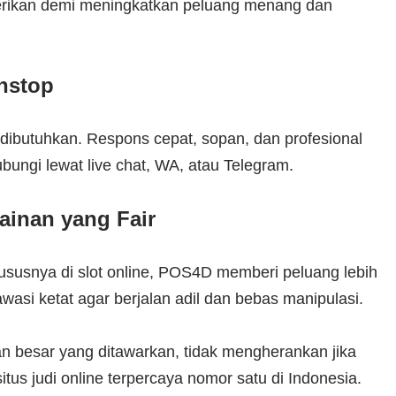
berikan demi meningkatkan peluang menang dan
nstop
ibutuhkan. Respons cepat, sopan, dan profesional
ubungi lewat live chat, WA, atau Telegram.
ainan yang Fair
susnya di slot online, POS4D memberi peluang lebih
si ketat agar berjalan adil dan bebas manipulasi.
n besar yang ditawarkan, tidak mengherankan jika
tus judi online terpercaya nomor satu di Indonesia.