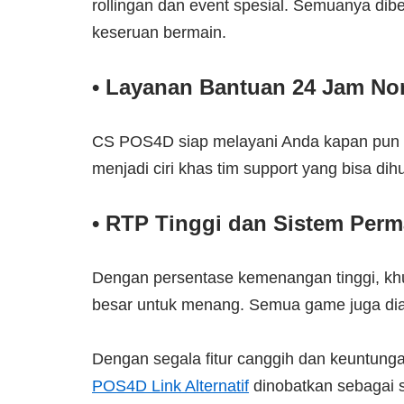
rollingan dan event spesial. Semuanya di
keseruan bermain.
• Layanan Bantuan 24 Jam No
CS POS4D siap melayani Anda kapan pun d
menjadi ciri khas tim support yang bisa dih
• RTP Tinggi dan Sistem Perm
Dengan persentase kemenangan tinggi, khu
besar untuk menang. Semua game juga diawa
Dengan segala fitur canggih dan keuntunga
POS4D Link Alternatif
dinobatkan sebagai si