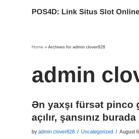
POS4D: Link Situs Slot Onlin
Skip
to
content
Home
»
Archives for admin clover828
admin clo
Ən yaxşı fürsət pinco 
açılır, şansınız burada 
by
admin clover828
Uncategorized
August 6