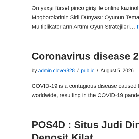
Ən yaxşı fürsət pinco giriş ilə online kazino
Məqbərələrinin Sirli Dünyası: Oyunun Tema
Multiplikatorların Artımı Oyun Stratejiləri…
Coronavirus disease 
by
admin clover828
public
August 5, 2026
COVID-19 is a contagious disease caused 
worldwide, resulting in the COVID-19 pan
POS4D : Situs Judi D
Deposit Kilat