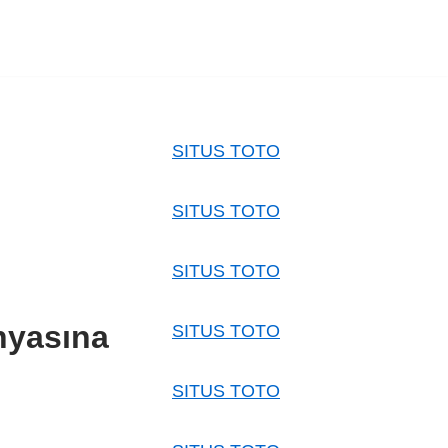
SITUS TOTO
SITUS TOTO
SITUS TOTO
ünyasına
SITUS TOTO
SITUS TOTO