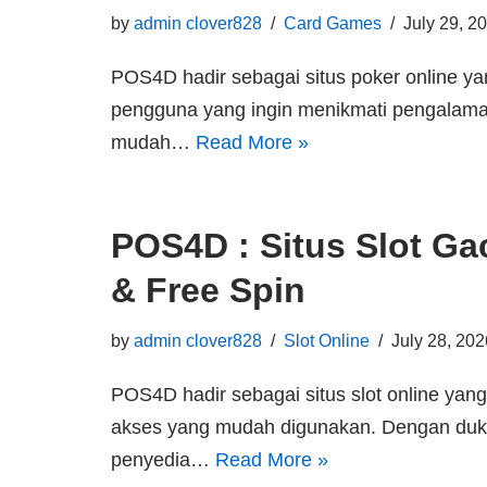
by
admin clover828
Card Games
July 29, 2
POS4D hadir sebagai situs poker online y
pengguna yang ingin menikmati pengalaman
mudah…
Read More »
POS4D : Situs Slot G
& Free Spin
by
admin clover828
Slot Online
July 28, 202
POS4D hadir sebagai situs slot online yan
akses yang mudah digunakan. Dengan dukun
penyedia…
Read More »