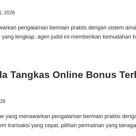
1, 2026
awarkan pengalaman bermain praktis dengan sistem am
r yang lengkap, agen judol ini memberikan kemudahan b
la Tangkas Online Bonus Ter
026
line yang menawarkan pengalaman bermain praktis deng
tem transaksi yang cepat, pilihan permainan yang beraga