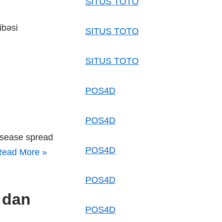
SITUS TOTO
ibəsi
SITUS TOTO
SITUS TOTO
POS4D
POS4D
isease spread
POS4D
Read More »
POS4D
 dan
POS4D