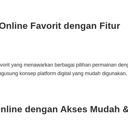
Online Favorit dengan Fitur
avorit yang menawarkan berbagai pilihan permainan deng
sung konsep platform digital yang mudah digunakan, si
Online dengan Akses Mudah 