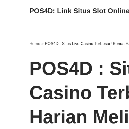
POS4D: Link Situs Slot Onlin
Skip
to
content
Home
»
POS4D : Situs Live Casino Terbesar! Bonus 
POS4D : Si
Casino Ter
Harian Me