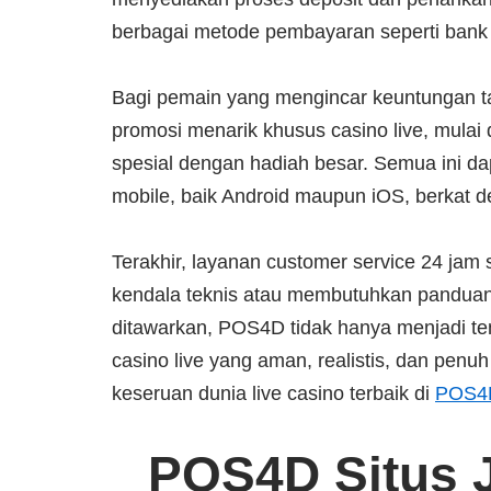
berbagai metode pembayaran seperti bank l
Bagi pemain yang mengincar keuntungan
promosi menarik khusus casino live, mulai
spesial dengan hadiah besar. Semua ini d
mobile, baik Android maupun iOS, berkat de
Terakhir, layanan customer service 24 ja
kendala teknis atau membutuhkan panduan
ditawarkan, POS4D tidak hanya menjadi t
casino live yang aman, realistis, dan penu
keseruan dunia live casino terbaik di
POS4D
POS4D Situs 