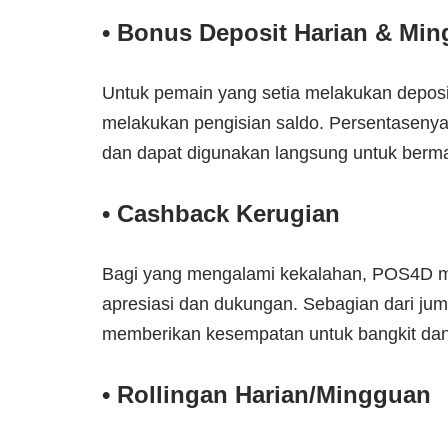
• Bonus Deposit Harian & Mi
Untuk pemain yang setia melakukan deposit,
melakukan pengisian saldo. Persentasenya 
dan dapat digunakan langsung untuk bermai
• Cashback Kerugian
Bagi yang mengalami kekalahan, POS4D m
apresiasi dan dukungan. Sebagian dari ju
memberikan kesempatan untuk bangkit da
• Rollingan Harian/Mingguan