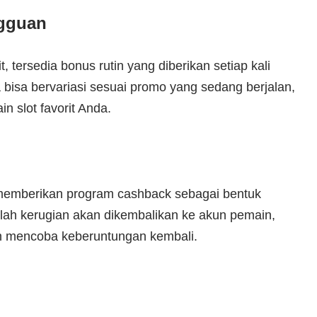
ngguan
 tersedia bonus rutin yang diberikan setiap kali
bisa bervariasi sesuai promo yang sedang berjalan,
n slot favorit Anda.
emberikan program cashback sebagai bentuk
mlah kerugian akan dikembalikan ke akun pemain,
n mencoba keberuntungan kembali.