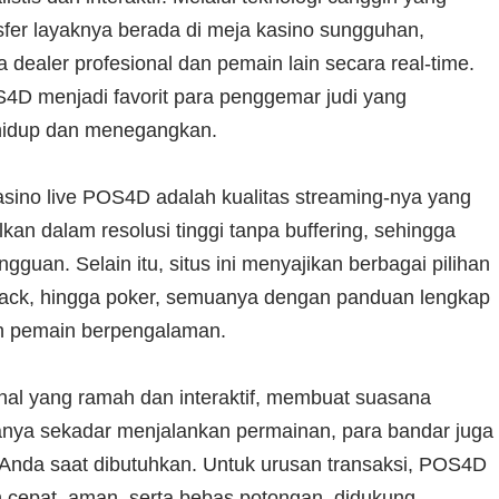
fer layaknya berada di meja kasino sungguhan,
dealer profesional dan pemain lain secara real-time.
OS4D menjadi favorit para penggemar judi yang
hidup dan menegangkan.
casino live POS4D adalah kualitas streaming-nya yang
kan dalam resolusi tinggi tanpa buffering, sehingga
guan. Selain itu, situs ini menyajikan berbagai pilihan
ckjack, hingga poker, semuanya dengan panduan lengkap
n pemain berpengalaman.
al yang ramah dan interaktif, membuat suasana
ya sekadar menjalankan permainan, para bandar juga
nda saat dibutuhkan. Untuk urusan transaksi, POS4D
 cepat, aman, serta bebas potongan, didukung