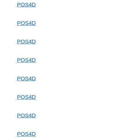
POS4D
POS4D
POS4D
POS4D
POS4D
POS4D
POS4D
POS4D