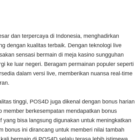
besar dan terpercaya di Indonesia, menghadirkan
 dengan kualitas terbaik. Dengan teknologi live
sakan sensasi bermain di meja kasino sungguhan
gi ke luar negeri. Beragam permainan populer seperti
ersedia dalam versi live, memberikan nuansa real-time
ran.
itas tinggi, POS4D juga dikenal dengan bonus harian
ap member berkesempatan mendapatkan bonus
sif yang bisa langsung digunakan untuk meningkatkan
 bonus ini dirancang untuk memberi nilai tambah
kali bermain di POS4D selalu terasa lebih istimewa