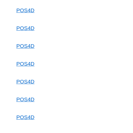
POS4D
POS4D
POS4D
POS4D
POS4D
POS4D
POS4D