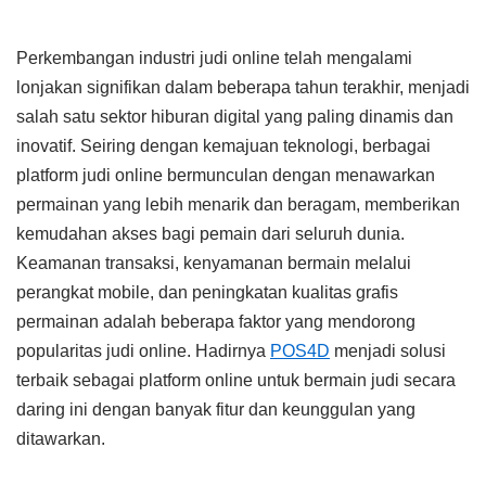
Perkembangan industri judi online telah mengalami
lonjakan signifikan dalam beberapa tahun terakhir, menjadi
salah satu sektor hiburan digital yang paling dinamis dan
inovatif. Seiring dengan kemajuan teknologi, berbagai
platform judi online bermunculan dengan menawarkan
permainan yang lebih menarik dan beragam, memberikan
kemudahan akses bagi pemain dari seluruh dunia.
Keamanan transaksi, kenyamanan bermain melalui
perangkat mobile, dan peningkatan kualitas grafis
permainan adalah beberapa faktor yang mendorong
popularitas judi online. Hadirnya
POS4D
menjadi solusi
terbaik sebagai platform online untuk bermain judi secara
daring ini dengan banyak fitur dan keunggulan yang
ditawarkan.