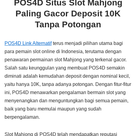
POS4D Situs Slot Mahjong
Paling Gacor Deposit 10K
Tanpa Potongan
POS4D Link Alternatif
terus menjadi pilihan utama bagi
para pemain slot online di Indonesia, terutama dengan
penawaran permainan slot Mahjong yang terkenal gacor.
Salah satu keunggulan yang membuat POS4D semakin
diminati adalah kemudahan deposit dengan nominal kecil,
yaitu hanya 10K, tanpa adanya potongan. Dengan fitur-fitur
ini, POS4D menawarkan pengalaman bermain slot yang
menyenangkan dan menguntungkan bagi semua pemain,
baik yang baru memulai maupun yang sudah
berpengalaman.
Slot Mahjong di POS4D telah mendapatkan reputasi