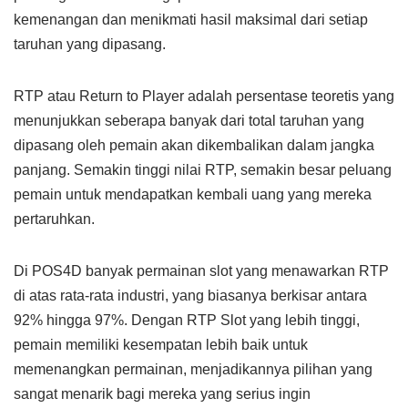
kemenangan dan menikmati hasil maksimal dari setiap
taruhan yang dipasang.
RTP atau Return to Player adalah persentase teoretis yang
menunjukkan seberapa banyak dari total taruhan yang
dipasang oleh pemain akan dikembalikan dalam jangka
panjang. Semakin tinggi nilai RTP, semakin besar peluang
pemain untuk mendapatkan kembali uang yang mereka
pertaruhkan.
Di POS4D banyak permainan slot yang menawarkan RTP
di atas rata-rata industri, yang biasanya berkisar antara
92% hingga 97%. Dengan RTP Slot yang lebih tinggi,
pemain memiliki kesempatan lebih baik untuk
memenangkan permainan, menjadikannya pilihan yang
sangat menarik bagi mereka yang serius ingin