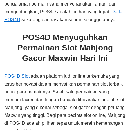
pengalaman bermain yang menyenangkan, aman, dan
menguntungkan, POS4D adalah pilihan yang tepat.
Daftar
POS4D
sekarang dan rasakan sendiri keunggulannya!
POS4D Menyuguhkan
Permainan Slot Mahjong
Gacor Maxwin Hari Ini
POS4D Slot
adalah platform judi online terkemuka yang
terus berinovasi dalam menyajikan permainan slot terbaik
untuk para pemainnya. Salah satu permainan yang
menjadi favorit dan tengah banyak dibicarakan adalah slot
Mahjong, yang dikenal sebagai slot gacor dengan peluang
Maxwin yang tinggi. Bagi para pecinta slot online, Mahjong
di POS4D adalah pilihan tepat untuk meraih kemenangan