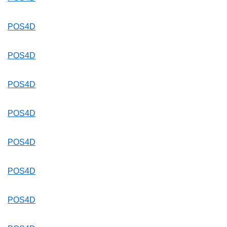
POS4D
POS4D
POS4D
POS4D
POS4D
POS4D
POS4D