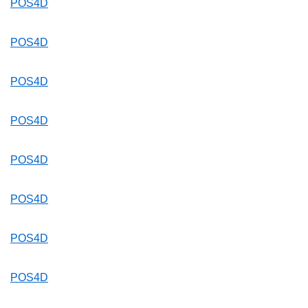
POS4D
POS4D
POS4D
POS4D
POS4D
POS4D
POS4D
POS4D