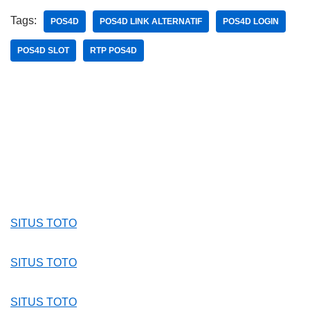
Tags:
POS4D
POS4D LINK ALTERNATIF
POS4D LOGIN
POS4D SLOT
RTP POS4D
SITUS TOTO
SITUS TOTO
SITUS TOTO