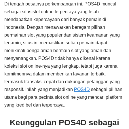
Di tengah pesatnya perkembangan ini, POS4D muncul
sebagai situs slot online terpercaya yang telah
mendapatkan kepercayaan dari banyak pemain di
Indonesia. Dengan menawarkan beragam pilihan
permainan slot yang populer dan sistem keamanan yang
terjamin, situs ini memastikan setiap pemain dapat
menikmati pengalaman bermain slot yang aman dan
menyenangkan. POS4D tidak hanya dikenal karena
koleksi slot online-nya yang lengkap, tetapi juga karena
komitmennya dalam memberikan layanan terbaik,
termasuk transaksi cepat dan dukungan pelanggan yang
responsif. Inilah yang menjadikan
POS4D
sebagai pilihan
utama bagi para pecinta slot online yang mencari platform
yang kredibel dan terpercaya.
Keunggulan POS4D sebagai