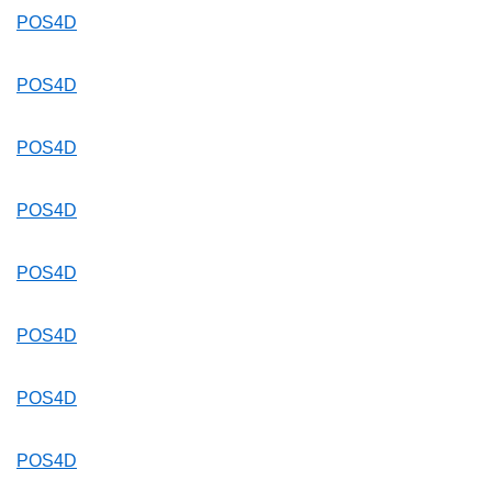
POS4D
POS4D
POS4D
POS4D
POS4D
POS4D
POS4D
POS4D