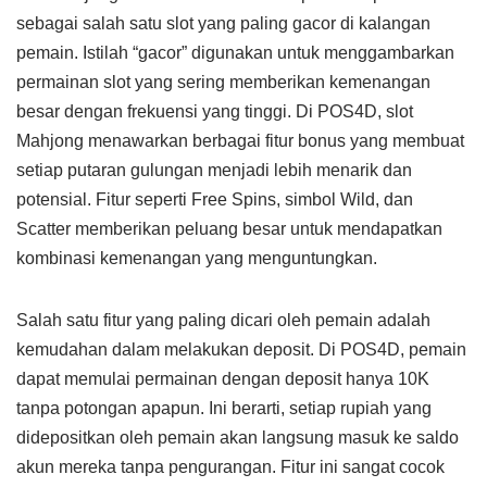
sebagai salah satu slot yang paling gacor di kalangan
pemain. Istilah “gacor” digunakan untuk menggambarkan
permainan slot yang sering memberikan kemenangan
besar dengan frekuensi yang tinggi. Di POS4D, slot
Mahjong menawarkan berbagai fitur bonus yang membuat
setiap putaran gulungan menjadi lebih menarik dan
potensial. Fitur seperti Free Spins, simbol Wild, dan
Scatter memberikan peluang besar untuk mendapatkan
kombinasi kemenangan yang menguntungkan.
Salah satu fitur yang paling dicari oleh pemain adalah
kemudahan dalam melakukan deposit. Di POS4D, pemain
dapat memulai permainan dengan deposit hanya 10K
tanpa potongan apapun. Ini berarti, setiap rupiah yang
didepositkan oleh pemain akan langsung masuk ke saldo
akun mereka tanpa pengurangan. Fitur ini sangat cocok