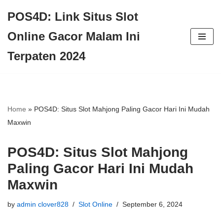
POS4D: Link Situs Slot
Skip
Online Gacor Malam Ini
to
Terpaten 2024
content
Home
»
POS4D: Situs Slot Mahjong Paling Gacor Hari Ini Mudah
Maxwin
POS4D: Situs Slot Mahjong
Paling Gacor Hari Ini Mudah
Maxwin
by
admin clover828
Slot Online
September 6, 2024