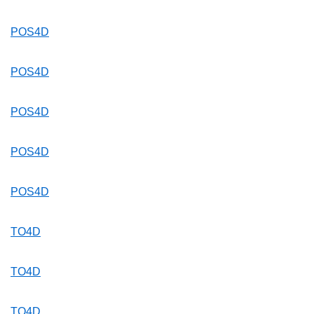
POS4D
POS4D
POS4D
POS4D
POS4D
TO4D
TO4D
TO4D