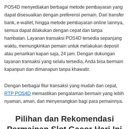
POS4D menyediakan berbagai metode pembayaran yang
dapat disesuaikan dengan preferensi pemain. Dari transfer
bank, e-wallet, hingga metode pembayaran online lainnya,
semua dapat dilakukan dengan cepat dan tanpa
hambatan. Layanan transaksi POS4D tersedia sepanjang
waktu, memungkinkan pemain untuk melakukan deposit
atau penarikan kapan saja, 24 jam. Dengan dukungan
layanan transaksi yang selalu tersedia, Anda bisa bermain
kapanpun dan dimanapun tanpa khawatir.
Dengan berbagai fitur transaksi yang mudah dan cepat,
RTP POS4D
memastikan pengalaman bermain yang lebih
nyaman, aman, dan menyenangkan bagi para pemainnya.
Pilihan dan Rekomendasi