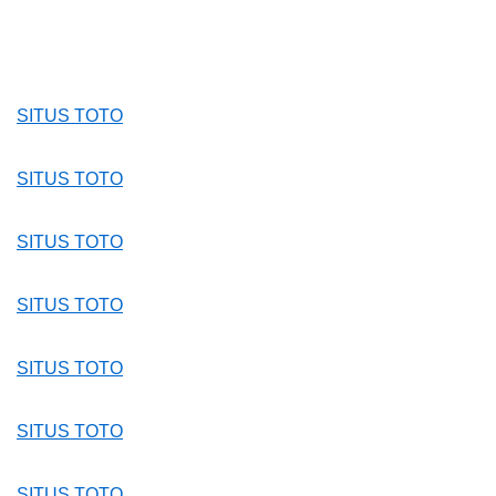
SITUS TOTO
SITUS TOTO
SITUS TOTO
SITUS TOTO
SITUS TOTO
SITUS TOTO
SITUS TOTO