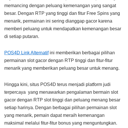
memancing dengan peluang kemenangan yang sangat
besar. Dengan RTP yang tinggi dan fitur Free Spins yang
menarik, permainan ini sering dianggap gacor karena
memberi peluang untuk mendapatkan kemenangan besar
di setiap putaran.
POS4D Link Alternatif
ini memberikan berbagai pilihan
permainan slot gacor dengan RTP tinggi dan fitur-fitur
menarik yang memberikan peluang besar untuk menang.
Hingga kini, situs POS4D terus menjadi platform judi
terpercaya yang menawarkan pengalaman bermain slot
gacor dengan RTP slot tinggi dan peluang menang besar
setiap harinya. Dengan berbagai pilihan permainan slot
yang menarik, pemain dapat meraih kemenangan
maksimal melalui fitur-fitur bonus yang menguntungkan.