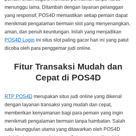
menunggu lama. Ditambah dengan layanan pelanggan
yang responsif, POS4D memastikan setiap pemain dapat
menikmati pengalaman bermain slot yang menyenangkan,
aman, dan penuh keuntungan. Inilah yang menjadikan
POS4D Login
ini situs slot paling gacor hari ini yang patut
dicoba oleh para penggemar judi online.
Fitur Transaksi Mudah dan
Cepat di POS4D
RTP POS4D
merupakan situs judi online yang dikenal
dengan layanan transaksi yang mudah dan cepat,
memberikan kenyamanan bagi para pemain yang ingin
menikmati pengalaman bermain tanpa hambatan. Salah
satu keunggulan utama yang ditawarkan oleh POS4D