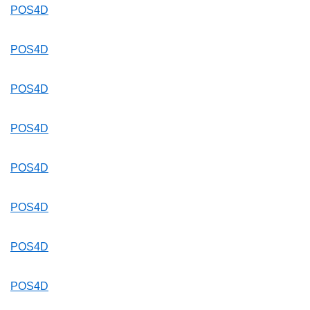
POS4D
POS4D
POS4D
POS4D
POS4D
POS4D
POS4D
POS4D