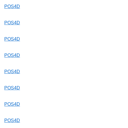
POS4D
POS4D
POS4D
POS4D
POS4D
POS4D
POS4D
POS4D