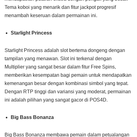
Tema koboi yang menarik dan fitur jackpot progresif
menambah keseruan dalam permainan ini.
Starlight Princess
Starlight Princess adalah slot bertema dongeng dengan
tampilan yang menawan. Slot ini terkenal dengan
Multiplier yang sangat besar dalam fitur Free Spins,
memberikan kesempatan bagi pemain untuk mendapatkan
kemenangan besar dengan kombinasi simbol yang tepat.
Dengan RTP tinggi dan variansi yang moderat, permainan
ini adalah pilihan yang sangat gacor di POS4D.
Big Bass Bonanza
Big Bass Bonanza membawa pemain dalam petualangan