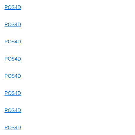
POS4D
POS4D
POS4D
POS4D
POS4D
POS4D
POS4D
POS4D