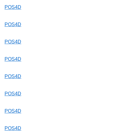
POS4D
POS4D
POS4D
POS4D
POS4D
POS4D
POS4D
POS4D