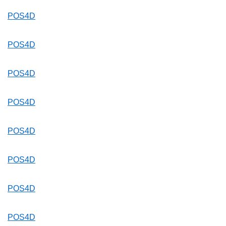
POS4D
POS4D
POS4D
POS4D
POS4D
POS4D
POS4D
POS4D