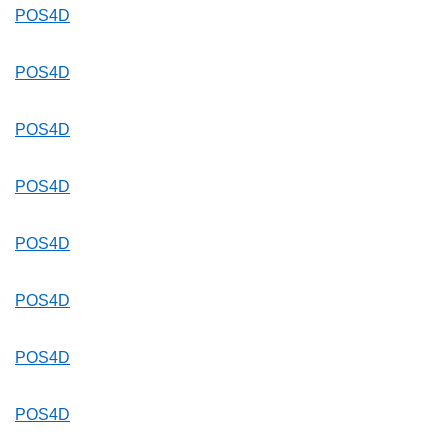
POS4D
POS4D
POS4D
POS4D
POS4D
POS4D
POS4D
POS4D