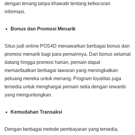
dengan tenang tanpa khawatir tentang kebocoran
informasi.
Bonus dan Promosi Menarik
Situs judi online POS4D menawarkan berbagai bonus dan
promosi menarik bagi para pemainnya. Dari bonus selamat
datang hingga promosi harian, pemain dapat
memanfaatkan berbagai tawaran yang meningkatkan
peluang mereka untuk menang. Program loyalitas juga
tersedia untuk menghargai pemain setia dengan rewards
yang menguntungkan.
Kemudahan Transaksi
Dengan berbagai metode pembayaran yang tersedia,