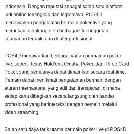
Indonesia. Dengan reputasi sebagai salah satu platform
judi online terlengkap dan terpercaya, POS4D
menawarkan pengalaman bermain poker live yang
memukau, didukung oleh berbagai fitur unggulan,
keamanan terbaik, dan dealer profesional.
POS4D menawarkan berbagai varian permainan poker
live, seperti Texas Hold’em, Omaha Poker, dan Three Card
Poker, yang semuanya dapat dimainkan secara real-time.
Pemain dapat menikmati pengalaman bermain dengan
aturan internasional yang adil dan transparan, di mana
setiap kartu dibagikan secara langsung oleh bandar
profesional yang berinteraksi dengan pemain melalui
video streaming.
Salah satu daya tarik utama bermain poker live di POS4D