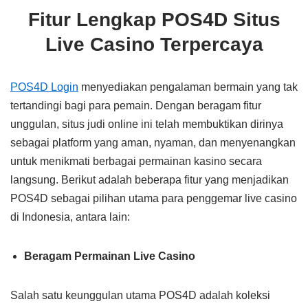
Fitur Lengkap POS4D Situs
Live Casino Terpercaya
POS4D Login
menyediakan pengalaman bermain yang tak
tertandingi bagi para pemain. Dengan beragam fitur
unggulan, situs judi online ini telah membuktikan dirinya
sebagai platform yang aman, nyaman, dan menyenangkan
untuk menikmati berbagai permainan kasino secara
langsung. Berikut adalah beberapa fitur yang menjadikan
POS4D sebagai pilihan utama para penggemar live casino
di Indonesia, antara lain:
Beragam Permainan Live Casino
Salah satu keunggulan utama POS4D adalah koleksi