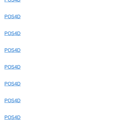
POS4D
POS4D
POS4D
POS4D
POS4D
POS4D
POS4D