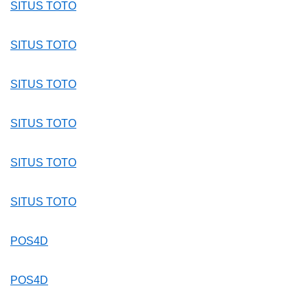
SITUS TOTO
SITUS TOTO
SITUS TOTO
SITUS TOTO
SITUS TOTO
SITUS TOTO
POS4D
POS4D