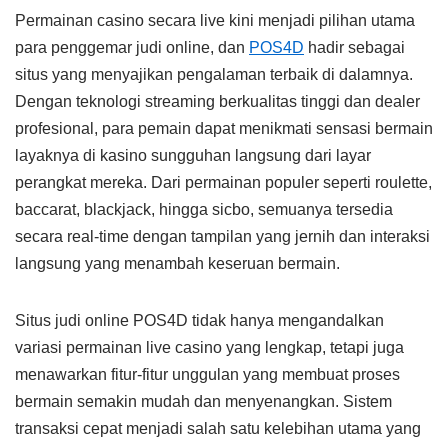
Permainan casino secara live kini menjadi pilihan utama
para penggemar judi online, dan
POS4D
hadir sebagai
situs yang menyajikan pengalaman terbaik di dalamnya.
Dengan teknologi streaming berkualitas tinggi dan dealer
profesional, para pemain dapat menikmati sensasi bermain
layaknya di kasino sungguhan langsung dari layar
perangkat mereka. Dari permainan populer seperti roulette,
baccarat, blackjack, hingga sicbo, semuanya tersedia
secara real-time dengan tampilan yang jernih dan interaksi
langsung yang menambah keseruan bermain.
Situs judi online POS4D tidak hanya mengandalkan
variasi permainan live casino yang lengkap, tetapi juga
menawarkan fitur-fitur unggulan yang membuat proses
bermain semakin mudah dan menyenangkan. Sistem
transaksi cepat menjadi salah satu kelebihan utama yang