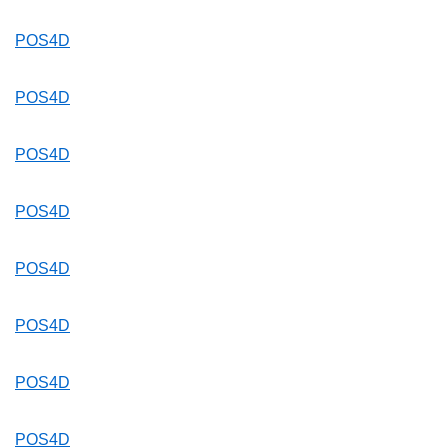
POS4D
POS4D
POS4D
POS4D
POS4D
POS4D
POS4D
POS4D