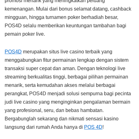
promosi menarik yang meningkatkan peluang
kemenangan. Mulai dari bonus selamat datang, cashback
mingguan, hingga turnamen poker berhadiah besar,
POS4D selalu memberikan keuntungan tambahan bagi
pemain poker live.
POS4D
merupakan situs live casino terbaik yang
menggabungkan fitur permainan lengkap dengan sistem
transaksi super cepat dan aman. Dengan teknologi live
streaming berkualitas tinggi, berbagai pilihan permainan
menarik, serta kemudahan akses melalui berbagai
perangkat, POS4D menjadi solusi sempurna bagi pecinta
judi live casino yang menginginkan pengalaman bermain
yang profesional, seru, dan bebas hambatan.
Bergabunglah sekarang dan nikmati sensasi kasino
langsung dari rumah Anda hanya di
POS 4D
!