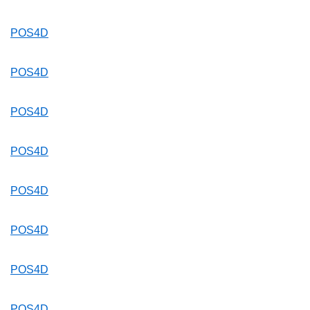
POS4D
POS4D
POS4D
POS4D
POS4D
POS4D
POS4D
POS4D