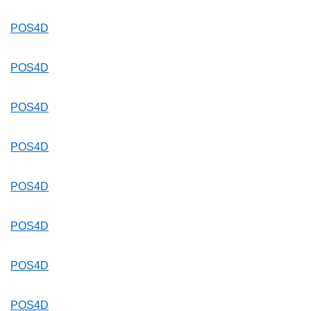
POS4D
POS4D
POS4D
POS4D
POS4D
POS4D
POS4D
POS4D