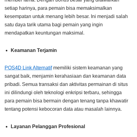
setiap harinya, para pemain bisa memaksimalkan
kesempatan untuk menang lebih besar. Ini menjadi salah
satu daya tarik utama bagi pemain yang ingin
mendapatkan keuntungan maksimal.
Keamanan Terjamin
POS4D Link Alternatif
memiliki sistem keamanan yang
sangat baik, menjamin kerahasiaan dan keamanan data
pribadi. Semua transaksi dan aktivitas permainan di situs
ini dilindungi oleh teknologi enkripsi terbaru, sehingga
para pemain bisa bermain dengan tenang tanpa khawatir
tentang potensi kebocoran data atau masalah lainnya.
Layanan Pelanggan Profesional