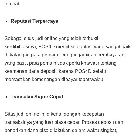
tempat.
Reputasi Terpercaya
Sebagai situs judi online yang telah terbukti
kredibilitasnya, POS4D memiliki reputasi yang sangat baik
di kalangan para pemain. Dengan jaminan pembayaran
yang pasti, para pemain tidak perlu khawatir tentang
keamanan dana deposit, karena POS4D selalu
memastikan kemenangan dibayar tepat waktu.
Transaksi Super Cepat
Situs judi online ini dikenal dengan kecepatan
transaksinya yang luar biasa cepat. Proses deposit dan
penarikan dana bisa dilakukan dalam waktu singkat,