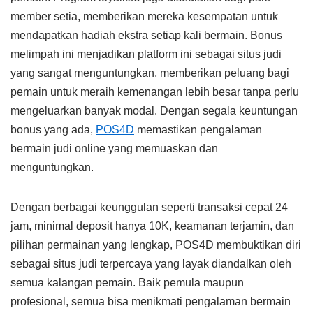
member setia, memberikan mereka kesempatan untuk
mendapatkan hadiah ekstra setiap kali bermain. Bonus
melimpah ini menjadikan platform ini sebagai situs judi
yang sangat menguntungkan, memberikan peluang bagi
pemain untuk meraih kemenangan lebih besar tanpa perlu
mengeluarkan banyak modal. Dengan segala keuntungan
bonus yang ada,
POS4D
memastikan pengalaman
bermain judi online yang memuaskan dan
menguntungkan.
Dengan berbagai keunggulan seperti transaksi cepat 24
jam, minimal deposit hanya 10K, keamanan terjamin, dan
pilihan permainan yang lengkap, POS4D membuktikan diri
sebagai situs judi terpercaya yang layak diandalkan oleh
semua kalangan pemain. Baik pemula maupun
profesional, semua bisa menikmati pengalaman bermain