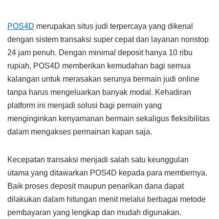
POS4D
merupakan situs judi terpercaya yang dikenal
dengan sistem transaksi super cepat dan layanan nonstop
24 jam penuh. Dengan minimal deposit hanya 10 ribu
rupiah, POS4D memberikan kemudahan bagi semua
kalangan untuk merasakan serunya bermain judi online
tanpa harus mengeluarkan banyak modal. Kehadiran
platform ini menjadi solusi bagi pemain yang
menginginkan kenyamanan bermain sekaligus fleksibilitas
dalam mengakses permainan kapan saja.
Kecepatan transaksi menjadi salah satu keunggulan
utama yang ditawarkan POS4D kepada para membernya.
Baik proses deposit maupun penarikan dana dapat
dilakukan dalam hitungan menit melalui berbagai metode
pembayaran yang lengkap dan mudah digunakan.