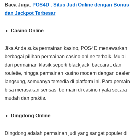
Baca Juga:
POS4D : Situs Judi Online dengan Bonus
dan Jackpot Terbesar
Casino Online
Jika Anda suka permainan kasino, POS4D menawarkan
berbagai pilihan permainan casino online terbaik. Mulai
dari permainan klasik seperti blackjack, baccarat, dan
roulette, hingga permainan kasino modern dengan dealer
langsung, semuanya tersedia di platform ini. Para pemain
bisa merasakan sensasi bermain di casino nyata secara
mudah dan praktis.
Dingdong Online
Dingdong adalah permainan judi yang sangat populer di