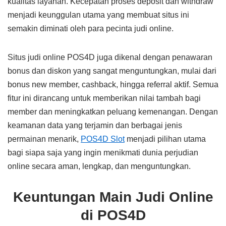
kualitas layanan. Kecepatan proses deposit dan withdraw
menjadi keunggulan utama yang membuat situs ini
semakin diminati oleh para pecinta judi online.
Situs judi online POS4D juga dikenal dengan penawaran
bonus dan diskon yang sangat menguntungkan, mulai dari
bonus new member, cashback, hingga referral aktif. Semua
fitur ini dirancang untuk memberikan nilai tambah bagi
member dan meningkatkan peluang kemenangan. Dengan
keamanan data yang terjamin dan berbagai jenis
permainan menarik,
POS4D Slot
menjadi pilihan utama
bagi siapa saja yang ingin menikmati dunia perjudian
online secara aman, lengkap, dan menguntungkan.
Keuntungan Main Judi Online
di POS4D