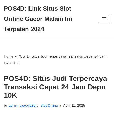
POS4D: Link Situs Slot
Skip
Online Gacor Malam Ini
to
Terpaten 2024
content
Home
»
POS4D: Situs Judi Terpercaya Transaksi Cepat 24 Jam
Depo 10K
POS4D: Situs Judi Terpercaya
Transaksi Cepat 24 Jam Depo
10K
by
admin clover828
Slot Online
April 11, 2025