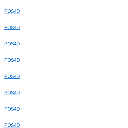
POS4D
POS4D
POS4D
POS4D
POS4D
POS4D
POS4D
POS4D