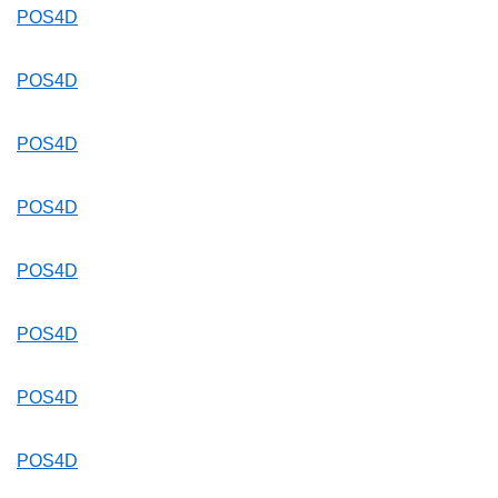
POS4D
POS4D
POS4D
POS4D
POS4D
POS4D
POS4D
POS4D