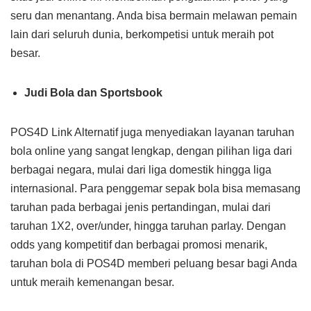
seru dan menantang. Anda bisa bermain melawan pemain
lain dari seluruh dunia, berkompetisi untuk meraih pot
besar.
Judi Bola dan Sportsbook
POS4D Link Alternatif juga menyediakan layanan taruhan
bola online yang sangat lengkap, dengan pilihan liga dari
berbagai negara, mulai dari liga domestik hingga liga
internasional. Para penggemar sepak bola bisa memasang
taruhan pada berbagai jenis pertandingan, mulai dari
taruhan 1X2, over/under, hingga taruhan parlay. Dengan
odds yang kompetitif dan berbagai promosi menarik,
taruhan bola di POS4D memberi peluang besar bagi Anda
untuk meraih kemenangan besar.