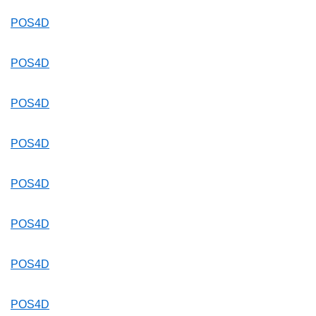
POS4D
POS4D
POS4D
POS4D
POS4D
POS4D
POS4D
POS4D