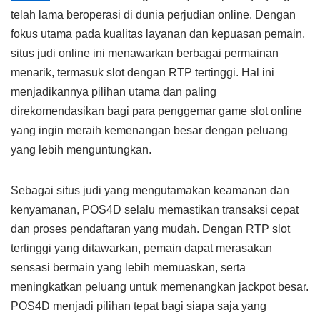
telah lama beroperasi di dunia perjudian online. Dengan
fokus utama pada kualitas layanan dan kepuasan pemain,
situs judi online ini menawarkan berbagai permainan
menarik, termasuk slot dengan RTP tertinggi. Hal ini
menjadikannya pilihan utama dan paling
direkomendasikan bagi para penggemar game slot online
yang ingin meraih kemenangan besar dengan peluang
yang lebih menguntungkan.
Sebagai situs judi yang mengutamakan keamanan dan
kenyamanan, POS4D selalu memastikan transaksi cepat
dan proses pendaftaran yang mudah. Dengan RTP slot
tertinggi yang ditawarkan, pemain dapat merasakan
sensasi bermain yang lebih memuaskan, serta
meningkatkan peluang untuk memenangkan jackpot besar.
POS4D menjadi pilihan tepat bagi siapa saja yang