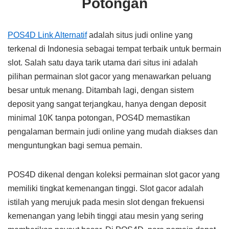
Potongan
POS4D Link Alternatif
adalah situs judi online yang
terkenal di Indonesia sebagai tempat terbaik untuk bermain
slot. Salah satu daya tarik utama dari situs ini adalah
pilihan permainan slot gacor yang menawarkan peluang
besar untuk menang. Ditambah lagi, dengan sistem
deposit yang sangat terjangkau, hanya dengan deposit
minimal 10K tanpa potongan, POS4D memastikan
pengalaman bermain judi online yang mudah diakses dan
menguntungkan bagi semua pemain.
POS4D dikenal dengan koleksi permainan slot gacor yang
memiliki tingkat kemenangan tinggi. Slot gacor adalah
istilah yang merujuk pada mesin slot dengan frekuensi
kemenangan yang lebih tinggi atau mesin yang sering