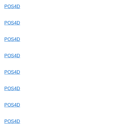
POS4D
POS4D
POS4D
POS4D
POS4D
POS4D
POS4D
POS4D