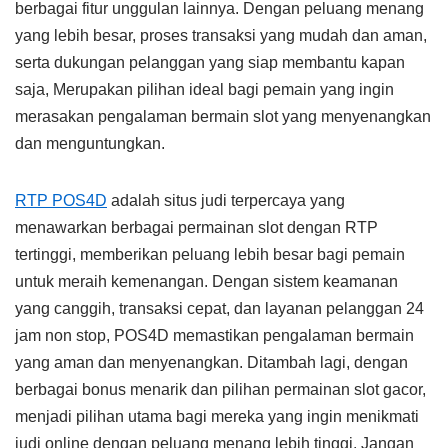
berbagai fitur unggulan lainnya. Dengan peluang menang
yang lebih besar, proses transaksi yang mudah dan aman,
serta dukungan pelanggan yang siap membantu kapan
saja, Merupakan pilihan ideal bagi pemain yang ingin
merasakan pengalaman bermain slot yang menyenangkan
dan menguntungkan.
RTP POS4D
adalah situs judi terpercaya yang
menawarkan berbagai permainan slot dengan RTP
tertinggi, memberikan peluang lebih besar bagi pemain
untuk meraih kemenangan. Dengan sistem keamanan
yang canggih, transaksi cepat, dan layanan pelanggan 24
jam non stop, POS4D memastikan pengalaman bermain
yang aman dan menyenangkan. Ditambah lagi, dengan
berbagai bonus menarik dan pilihan permainan slot gacor,
menjadi pilihan utama bagi mereka yang ingin menikmati
judi online dengan peluang menang lebih tinggi. Jangan