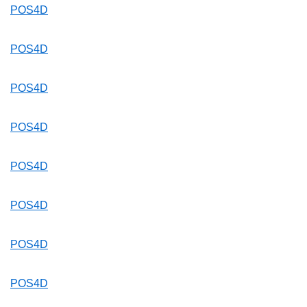
POS4D
POS4D
POS4D
POS4D
POS4D
POS4D
POS4D
POS4D