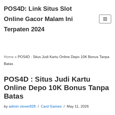
POS4D: Link Situs Slot
Skip
Online Gacor Malam Ini
to
Terpaten 2024
content
Home
»
POS4D : Situs Judi Kartu Online Depo 10K Bonus Tanpa
Batas
POS4D : Situs Judi Kartu
Online Depo 10K Bonus Tanpa
Batas
by
admin clover828
Card Games
May 11, 2026