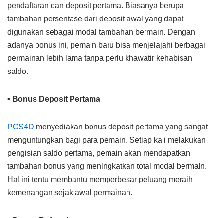
pendaftaran dan deposit pertama. Biasanya berupa
tambahan persentase dari deposit awal yang dapat
digunakan sebagai modal tambahan bermain. Dengan
adanya bonus ini, pemain baru bisa menjelajahi berbagai
permainan lebih lama tanpa perlu khawatir kehabisan
saldo.
• Bonus Deposit Pertama
POS4D
menyediakan bonus deposit pertama yang sangat
menguntungkan bagi para pemain. Setiap kali melakukan
pengisian saldo pertama, pemain akan mendapatkan
tambahan bonus yang meningkatkan total modal bermain.
Hal ini tentu membantu memperbesar peluang meraih
kemenangan sejak awal permainan.