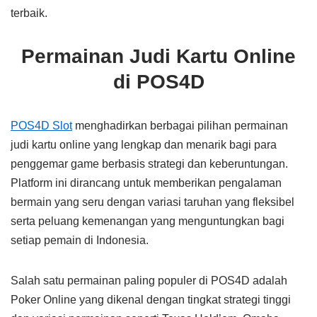
terbaik.
Permainan Judi Kartu Online
di POS4D
POS4D Slot
menghadirkan berbagai pilihan permainan
judi kartu online yang lengkap dan menarik bagi para
penggemar game berbasis strategi dan keberuntungan.
Platform ini dirancang untuk memberikan pengalaman
bermain yang seru dengan variasi taruhan yang fleksibel
serta peluang kemenangan yang menguntungkan bagi
setiap pemain di Indonesia.
Salah satu permainan paling populer di POS4D adalah
Poker Online yang dikenal dengan tingkat strategi tinggi