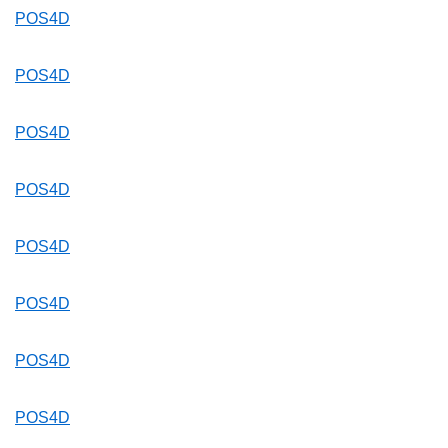
POS4D
POS4D
POS4D
POS4D
POS4D
POS4D
POS4D
POS4D