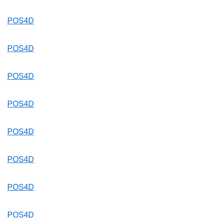
POS4D
POS4D
POS4D
POS4D
POS4D
POS4D
POS4D
POS4D