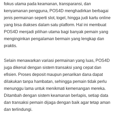
fokus utama pada keamanan, transparansi, dan
kenyamanan pengguna, POS4D menghadirkan berbagai
jenis permainan seperti slot, togel, hingga judi kartu online
yang bisa diakses dalam satu platform. Hal ini membuat
POS4D menjadi pilihan utama bagi banyak pemain yang
menginginkan pengalaman bermain yang lengkap dan
praktis.
Selain menawarkan variasi permainan yang luas, POS4D
juga dikenal dengan sistem transaksi yang cepat dan
efisien. Proses deposit maupun penarikan dana dapat
dilakukan tanpa hambatan, sehingga pemain tidak perlu
menunggu lama untuk menikmati kemenangan mereka.
Ditambah dengan sistem keamanan berlapis, setiap data
dan transaksi pemain dijaga dengan baik agar tetap aman
dan terlindungi.