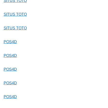
SITUS TOTO
SITUS TOTO
SITUS TOTO
POS4D
POS4D
POS4D
POS4D
POS4D