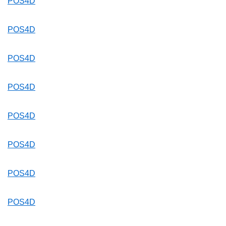
POS4D
POS4D
POS4D
POS4D
POS4D
POS4D
POS4D
POS4D