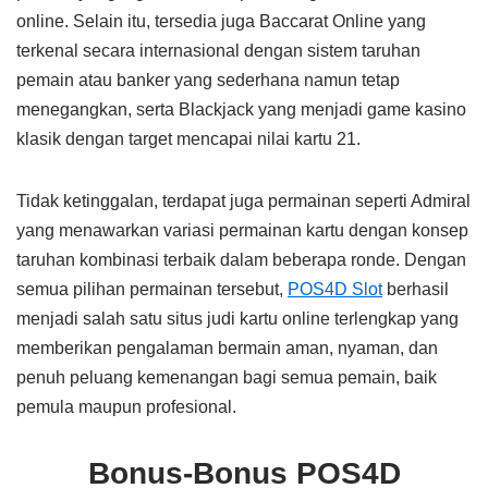
online. Selain itu, tersedia juga Baccarat Online yang
terkenal secara internasional dengan sistem taruhan
pemain atau banker yang sederhana namun tetap
menegangkan, serta Blackjack yang menjadi game kasino
klasik dengan target mencapai nilai kartu 21.
Tidak ketinggalan, terdapat juga permainan seperti Admiral
yang menawarkan variasi permainan kartu dengan konsep
taruhan kombinasi terbaik dalam beberapa ronde. Dengan
semua pilihan permainan tersebut,
POS4D Slot
berhasil
menjadi salah satu situs judi kartu online terlengkap yang
memberikan pengalaman bermain aman, nyaman, dan
penuh peluang kemenangan bagi semua pemain, baik
pemula maupun profesional.
Bonus-Bonus POS4D