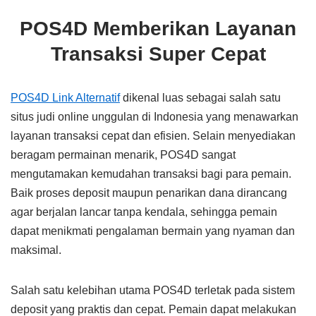
POS4D Memberikan Layanan
Transaksi Super Cepat
POS4D Link Alternatif
dikenal luas sebagai salah satu
situs judi online unggulan di Indonesia yang menawarkan
layanan transaksi cepat dan efisien. Selain menyediakan
beragam permainan menarik, POS4D sangat
mengutamakan kemudahan transaksi bagi para pemain.
Baik proses deposit maupun penarikan dana dirancang
agar berjalan lancar tanpa kendala, sehingga pemain
dapat menikmati pengalaman bermain yang nyaman dan
maksimal.
Salah satu kelebihan utama POS4D terletak pada sistem
deposit yang praktis dan cepat. Pemain dapat melakukan