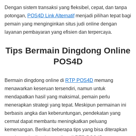
Dengan sistem transaksi yang fleksibel, cepat, dan tanpa
potongan,
POS4D Link Alternatif
menjadi pilihan tepat bagi
pemain yang menginginkan situs judi online dengan
layanan pembayaran yang efisien dan terpercaya.
Tips Bermain Dingdong Online
POS4D
Bermain dingdong online di
RTP POS4D
memang
menawarkan keseruan tersendiri, namun untuk
mendapatkan hasil yang maksimal, pemain perlu
menerapkan strategi yang tepat. Meskipun permainan ini
berbasis angka dan keberuntungan, pendekatan yang
cermat dapat membantu meningkatkan peluang
kemenangan. Berikut beberapa tips yang bisa diterapkan