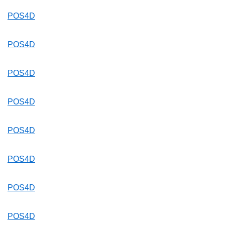
POS4D
POS4D
POS4D
POS4D
POS4D
POS4D
POS4D
POS4D