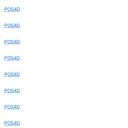
POS4D
POS4D
POS4D
POS4D
POS4D
POS4D
POS4D
POS4D