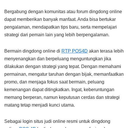
Bergabung dengan komunitas atau forum dingdong online
dapat memberikan banyak manfaat. Anda bisa bertukar
pengalaman, mendapatkan tips baru, serta mempelajari
strategi dari pemain lain yang lebih berpengalaman.
Bermain dingdong online di
RTP POS4D
akan terasa lebih
menyenangkan dan berpeluang menguntungkan jika
dilakukan dengan strategi yang tepat. Dengan memahami
permainan, mengatur taruhan dengan bijak, memanfaatkan
promo, dan menjaga fokus saat bermain, peluang
kemenangan dapat ditingkatkan. Ingat, keberuntungan
memang berperan, namun keputusan cerdas dan strategi
matang tetap menjadi kunci utama.
Sebagai login situs judi online resmi untuk dingdong