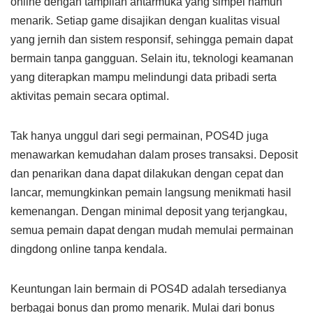
online dengan tampilan antarmuka yang simpel namun
menarik. Setiap game disajikan dengan kualitas visual
yang jernih dan sistem responsif, sehingga pemain dapat
bermain tanpa gangguan. Selain itu, teknologi keamanan
yang diterapkan mampu melindungi data pribadi serta
aktivitas pemain secara optimal.
Tak hanya unggul dari segi permainan, POS4D juga
menawarkan kemudahan dalam proses transaksi. Deposit
dan penarikan dana dapat dilakukan dengan cepat dan
lancar, memungkinkan pemain langsung menikmati hasil
kemenangan. Dengan minimal deposit yang terjangkau,
semua pemain dapat dengan mudah memulai permainan
dingdong online tanpa kendala.
Keuntungan lain bermain di POS4D adalah tersedianya
berbagai bonus dan promo menarik. Mulai dari bonus