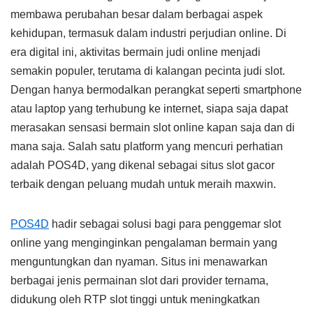
membawa perubahan besar dalam berbagai aspek
kehidupan, termasuk dalam industri perjudian online. Di
era digital ini, aktivitas bermain judi online menjadi
semakin populer, terutama di kalangan pecinta judi slot.
Dengan hanya bermodalkan perangkat seperti smartphone
atau laptop yang terhubung ke internet, siapa saja dapat
merasakan sensasi bermain slot online kapan saja dan di
mana saja. Salah satu platform yang mencuri perhatian
adalah POS4D, yang dikenal sebagai situs slot gacor
terbaik dengan peluang mudah untuk meraih maxwin.
POS4D
hadir sebagai solusi bagi para penggemar slot
online yang menginginkan pengalaman bermain yang
menguntungkan dan nyaman. Situs ini menawarkan
berbagai jenis permainan slot dari provider ternama,
didukung oleh RTP slot tinggi untuk meningkatkan