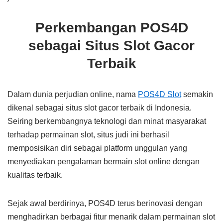
Perkembangan POS4D
sebagai Situs Slot Gacor
Terbaik
Dalam dunia perjudian online, nama
POS4D Slot
semakin
dikenal sebagai situs slot gacor terbaik di Indonesia.
Seiring berkembangnya teknologi dan minat masyarakat
terhadap permainan slot, situs judi ini berhasil
memposisikan diri sebagai platform unggulan yang
menyediakan pengalaman bermain slot online dengan
kualitas terbaik.
Sejak awal berdirinya, POS4D terus berinovasi dengan
menghadirkan berbagai fitur menarik dalam permainan slot