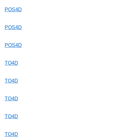
POS4D
POS4D
POS4D
TO4D
TO4D
TO4D
TO4D
TO4D