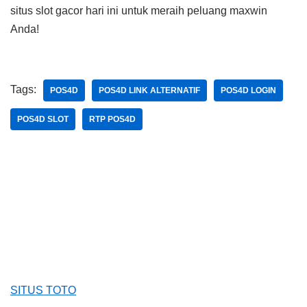
situs slot gacor hari ini untuk meraih peluang maxwin
Anda!
Tags:
POS4D
POS4D LINK ALTERNATIF
POS4D LOGIN
POS4D SLOT
RTP POS4D
SITUS TOTO