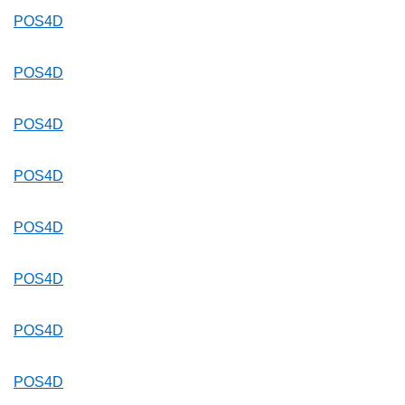
POS4D
POS4D
POS4D
POS4D
POS4D
POS4D
POS4D
POS4D