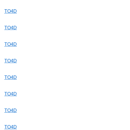
TO4D
TO4D
TO4D
TO4D
TO4D
TO4D
TO4D
TO4D