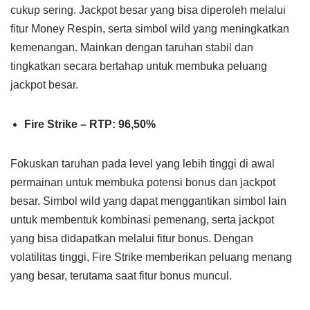
cukup sering. Jackpot besar yang bisa diperoleh melalui
fitur Money Respin, serta simbol wild yang meningkatkan
kemenangan. Mainkan dengan taruhan stabil dan
tingkatkan secara bertahap untuk membuka peluang
jackpot besar.
Fire Strike – RTP: 96,50%
Fokuskan taruhan pada level yang lebih tinggi di awal
permainan untuk membuka potensi bonus dan jackpot
besar. Simbol wild yang dapat menggantikan simbol lain
untuk membentuk kombinasi pemenang, serta jackpot
yang bisa didapatkan melalui fitur bonus. Dengan
volatilitas tinggi, Fire Strike memberikan peluang menang
yang besar, terutama saat fitur bonus muncul.