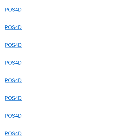
POS4D
POS4D
POS4D
POS4D
POS4D
POS4D
POS4D
POS4D