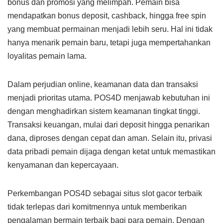
bonus dan promosi yang melimpah. Pemain bisa
mendapatkan bonus deposit, cashback, hingga free spin
yang membuat permainan menjadi lebih seru. Hal ini tidak
hanya menarik pemain baru, tetapi juga mempertahankan
loyalitas pemain lama.
Dalam perjudian online, keamanan data dan transaksi
menjadi prioritas utama. POS4D menjawab kebutuhan ini
dengan menghadirkan sistem keamanan tingkat tinggi.
Transaksi keuangan, mulai dari deposit hingga penarikan
dana, diproses dengan cepat dan aman. Selain itu, privasi
data pribadi pemain dijaga dengan ketat untuk memastikan
kenyamanan dan kepercayaan.
Perkembangan POS4D sebagai situs slot gacor terbaik
tidak terlepas dari komitmennya untuk memberikan
pengalaman bermain terbaik bagi para pemain. Dengan