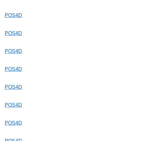
POS4D
POS4D
POS4D
POS4D
POS4D
POS4D
POS4D
POS4D