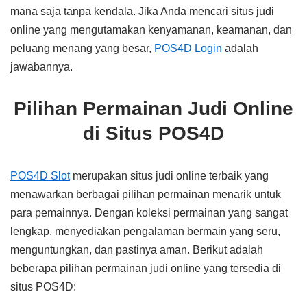
mana saja tanpa kendala. Jika Anda mencari situs judi
online yang mengutamakan kenyamanan, keamanan, dan
peluang menang yang besar,
POS4D Login
adalah
jawabannya.
Pilihan Permainan Judi Online
di Situs POS4D
POS4D Slot
merupakan situs judi online terbaik yang
menawarkan berbagai pilihan permainan menarik untuk
para pemainnya. Dengan koleksi permainan yang sangat
lengkap, menyediakan pengalaman bermain yang seru,
menguntungkan, dan pastinya aman. Berikut adalah
beberapa pilihan permainan judi online yang tersedia di
situs POS4D: