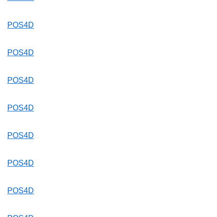
POS4D
POS4D
POS4D
POS4D
POS4D
POS4D
POS4D