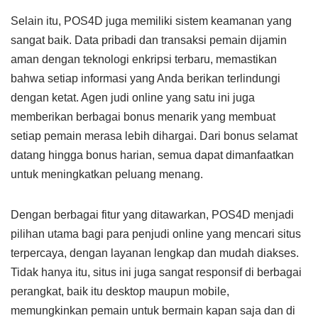
Selain itu, POS4D juga memiliki sistem keamanan yang
sangat baik. Data pribadi dan transaksi pemain dijamin
aman dengan teknologi enkripsi terbaru, memastikan
bahwa setiap informasi yang Anda berikan terlindungi
dengan ketat. Agen judi online yang satu ini juga
memberikan berbagai bonus menarik yang membuat
setiap pemain merasa lebih dihargai. Dari bonus selamat
datang hingga bonus harian, semua dapat dimanfaatkan
untuk meningkatkan peluang menang.
Dengan berbagai fitur yang ditawarkan, POS4D menjadi
pilihan utama bagi para penjudi online yang mencari situs
terpercaya, dengan layanan lengkap dan mudah diakses.
Tidak hanya itu, situs ini juga sangat responsif di berbagai
perangkat, baik itu desktop maupun mobile,
memungkinkan pemain untuk bermain kapan saja dan di