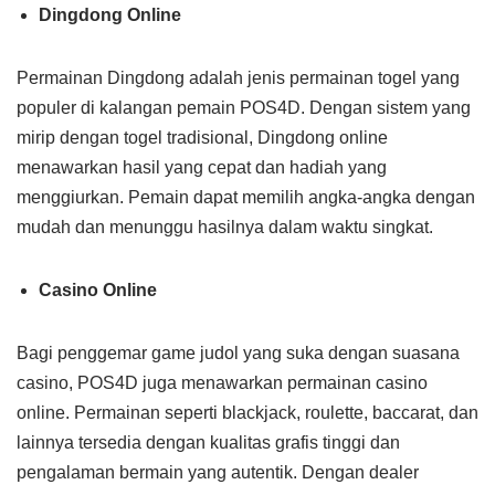
Dingdong Online
Permainan Dingdong adalah jenis permainan togel yang
populer di kalangan pemain POS4D. Dengan sistem yang
mirip dengan togel tradisional, Dingdong online
menawarkan hasil yang cepat dan hadiah yang
menggiurkan. Pemain dapat memilih angka-angka dengan
mudah dan menunggu hasilnya dalam waktu singkat.
Casino Online
Bagi penggemar game judol yang suka dengan suasana
casino, POS4D juga menawarkan permainan casino
online. Permainan seperti blackjack, roulette, baccarat, dan
lainnya tersedia dengan kualitas grafis tinggi dan
pengalaman bermain yang autentik. Dengan dealer