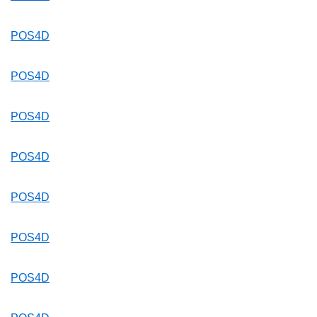
POS4D
POS4D
POS4D
POS4D
POS4D
POS4D
POS4D