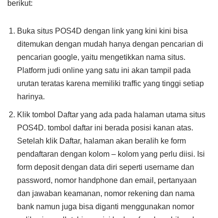
berikut:
Buka situs POS4D dengan link yang kini kini bisa
ditemukan dengan mudah hanya dengan pencarian di
pencarian google, yaitu mengetikkan nama situs.
Platform judi online yang satu ini akan tampil pada
urutan teratas karena memiliki traffic yang tinggi setiap
harinya.
Klik tombol Daftar yang ada pada halaman utama situs
POS4D. tombol daftar ini berada posisi kanan atas.
Setelah klik Daftar, halaman akan beralih ke form
pendaftaran dengan kolom – kolom yang perlu diisi. Isi
form deposit dengan data diri seperti username dan
password, nomor handphone dan email, pertanyaan
dan jawaban keamanan, nomor rekening dan nama
bank namun juga bisa diganti menggunakan nomor